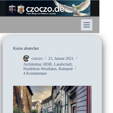
Zum
Inhalt
springen
Kurze abstecher
czoczo
23. Januar 2021
Architektur
,
HDR
,
Landschaft
,
Nordrhein-Westfalen
,
Ruhrpott
4 Kommentare