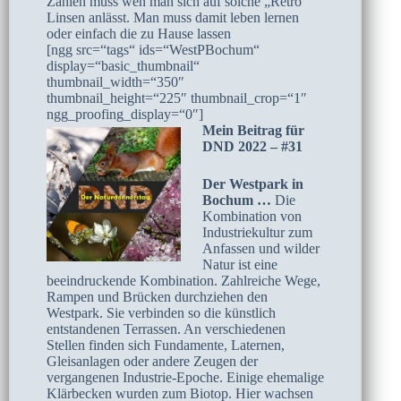
Zahlen muss wen man sich auf solche „Retro“
Linsen anlässt. Man muss damit leben lernen
oder einfach die zu Hause lassen
[ngg src=“tags“ ids=“WestPBochum“
display=“basic_thumbnail“
thumbnail_width=“350″
thumbnail_height=“225″ thumbnail_crop=“1″
ngg_proofing_display=“0″]
Mein Beitrag für
DND 2022 – #31
Der Westpark in
Bochum …
Die
Kombination von
Industriekultur zum
Anfassen und wilder
Natur ist eine
beeindruckende Kombination. Zahlreiche Wege,
Rampen und Brücken durchziehen den
Westpark. Sie verbinden so die künstlich
entstandenen Terrassen. An verschiedenen
Stellen finden sich Fundamente, Laternen,
Gleisanlagen oder andere Zeugen der
vergangenen Industrie-Epoche. Einige ehemalige
Klärbecken wurden zum Biotop. Hier wachsen