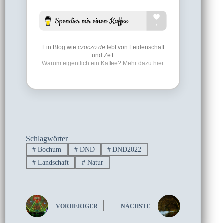
Ein Blog wie
czoczo.de
lebt von Leidenschaft
und Zeit.
Warum eigentlich ein Kaffee? Mehr dazu hier.
Schlagwörter
#
Bochum
#
DND
#
DND2022
#
Landschaft
#
Natur
VORHERIGER
NÄCHSTE