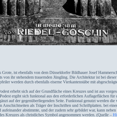
 Grote, ist ebenfalls von dem Düsseldorfer Bildhauer Josef Hammersc
s von ihr stehendem trauernden Jüngling. Die Architektur ist bei diese
kpfeiler werden durch ebenfalls eiserne Vierkantenstäbe mit abgeschrägt
est erhebt sich auf der Grundfläche eines Kreuzes und ist aus vorge
odest ergibt sich funktonal aus den erforderlichen Auflageflächen für
gänzt auf der gegenüberliegenden Seite. Funktonal genutzt werden die 
 Anschichtseiten als Träger der Inschriften und Schriftplatten. bei e
nd aufeinander abstimmte, und der zudem sehr gebildet war, kann neben 
des Kreuzes als christliches Symbol angenommen werden. (Quelle –
Hi