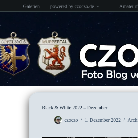
Zum
Galerien
powered by czoczo.de
Amateur
Inhalt
springen
Black & White 2022 – Dezember
czoczo
1. Dezember 2022
Archi