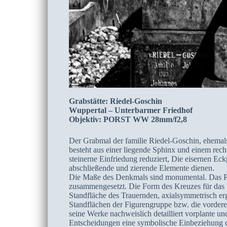
Grabstätte: Riedel-Goschin
Wuppertal – Unterbarmer Friedhof
Objektiv: PORST WW 28mm/f2,8
Der Grabmal der familie Riedel-Goschin, ehemals
besteht aus einer liegende Sphinx und einem recht
steinerne Einfriedung reduziert, Die eisernen Ec
abschließende und zierende Elemente dienen.
Die Maße des Denkmals sind monumental. Das Pod
zusammengesetzt. Die Form des Kreuzes für das P
Standfläche des Trauernden, axialsymmetrisch er
Standflächen der Figurengruppe bzw. die vorderen
seine Werke nachweislich detailliert vorplante u
Entscheidungen eine symbolische Einbeziehung 