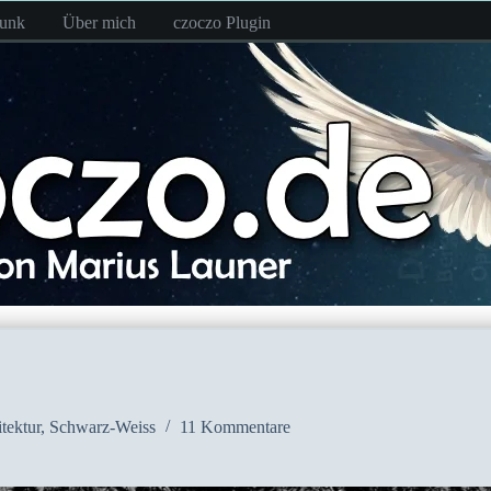
funk
Über mich
czoczo Plugin
tektur
,
Schwarz-Weiss
11 Kommentare