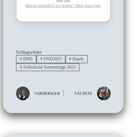
und Zeit.
Warum eigentlich ein Kaffee? Mehr dazu hier.
Schlagwörter
#
DND
#
DND2023
#
Handy
#
Schlesische Sommertage 2023
VORHERIGER
NÄCHSTE