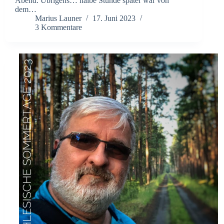
Abend. Übrigens… halbe Stunde später war von
dem…
Marius Launer
17. Juni 2023
3 Kommentare