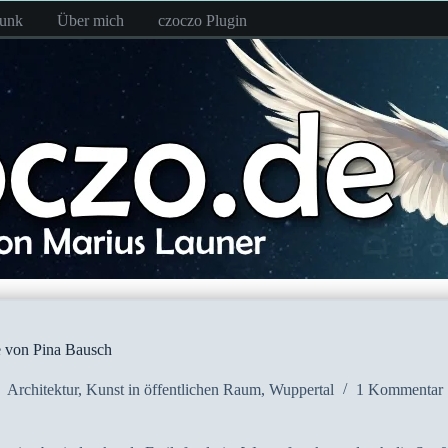
funk
Über mich
czoczo Plugin
e von Pina Bausch
Architektur
,
Kunst in öffentlichen Raum
,
Wuppertal
1 Kommentar