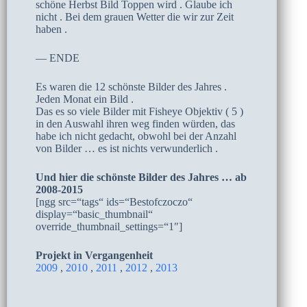
schöne Herbst Bild Toppen wird . Glaube ich
nicht . Bei dem grauen Wetter die wir zur Zeit
haben .
— ENDE
Es waren die 12 schönste Bilder des Jahres .
Jeden Monat ein Bild .
Das es so viele Bilder mit Fisheye Objektiv ( 5 )
in den Auswahl ihren weg finden würden, das
habe ich nicht gedacht, obwohl bei der Anzahl
von Bilder … es ist nichts verwunderlich .
Und hier die schönste Bilder des Jahres … ab
2008-2015
[ngg src=“tags“ ids=“Bestofczoczo“
display=“basic_thumbnail“
override_thumbnail_settings=“1″]
Projekt in Vergangenheit
2009
,
2010
,
2011
,
2012
,
2013