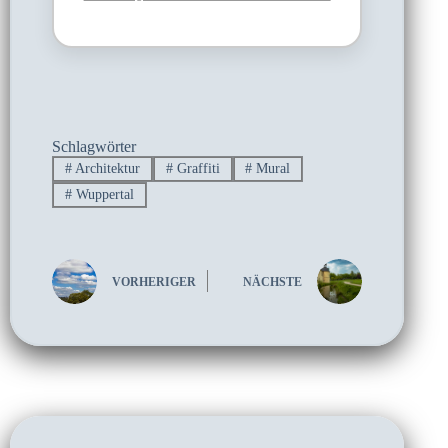
Schlagwörter
#
Architektur
#
Graffiti
#
Mural
#
Wuppertal
VORHERIGER
NÄCHSTE