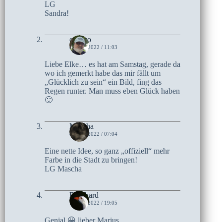
LG
Sandra!
czoczo
8. MAI 2022 / 11:03
Liebe Elke… es hat am Samstag, gerade da
wo ich gemerkt habe das mir fällt um
„Glücklich zu sein“ ein Bild, fing das
Regen runter. Man muss eben Glück haben
🙂
Mascha
8. MAI 2022 / 07:04
Eine nette Idee, so ganz „offiziell“ mehr
Farbe in die Stadt zu bringen!
LG Mascha
Bernhard
7. MAI 2022 / 19:05
Genial 😀 lieber Marius