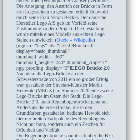
und Barmen (Wohnquartier Clausen) verbindet.
Die Anregung, den Anstrich der Brücke in Form
von Legosteinen zu gestalten, erhielt Heuwold
durch seine Frau Ninon Becker. Der dänische
Hersteller Lego A/S gab im Vorfeld seine
Zustimmung zu dem Projekt. Die Gestaltung
wurde mittels eines Modells aus echten Lego-
Steinen entwickelt. (
Quele – Wikipedia
)
[ngg src=“tags“ ids=“LEGOBrücke2.0″
display=“basic_thumbnail“
thumbnail_width=“360″
thumbnail_height=“240″ thumbnail_crop=“1″
ngg_proofing_display=“0″]
LEGO Brücke 2.0
Nachdem die Lego-Brücke an der
Schwesterstraße von 2011 ein so großer Erfolg
war, gestaltete der Streetart-Künstler Martin
Heuwold (MEGX) im Sommer 2020 eine zweite
Lego-Brücke im Osten der Stadt: Die Lego-
Brücke 2.0, auch Regenbogenbrücke genannt.
Anders als die erste Brücke, die in den
Grundfarben gestaltet ist, bediente Hewold sich
hier der breiten Farbpalette des Regenbogens.
Nicht nur bunt, sondern auch ein Zeichen für
Offenheit und Vielfalt.
Die Regenbogenbrücke spannt sich über die B7 /