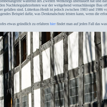
ombenangriffe während des Zweiten Weltkriegs überdauert hat und dam
In den Nachkriegsjahrzehnten war der weitgehend vernachlässigte Bau of
gefallen sind. Lütterkus-Heidt ist jedoch zwischen 1983 und 1986 vor
gendes Beispiel dafür, was Denkmalschutz leisten kann, wenn die erford
 Hofes etwas gründlich zu erfahren
hier
findet man auf jeden Fall das wa