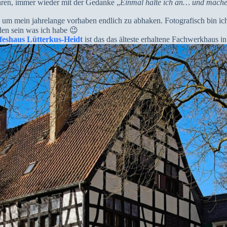
hren, immer wieder mit der Gedanke „
Einmal halte ich an… und mache
en um mein jahrelange vorhaben endlich zu abhaken. Fotografisch bin ic
den sein was ich habe 😉
feshaus Lütterkus-Heidt
ist das das älteste erhaltene Fachwerkhaus 