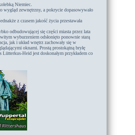
kolebką Niemiec.
 jego wygląd zewnętrzny, a pokrycie dopasowywało
ednakże z czasem jakość życia przestawała
bko odbudowującej się części miasta przez lata
kowitym wyburzeniem odsłonięto ponownie starą
a, jak i układ wnętrz zachowały się w
ądającymi oknami. Prostą prostokątną bryłę
 Lütterkus-Heid jest doskonałym przykładem co