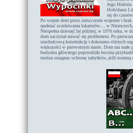
Jego Historia
Hofeshaus Lüt
się do czasów
Po wojnie dom przez zniszczenia wojenne i brak
spełniać oczekiwania lokatorów… w Niemczech,
Niespełna dziesięć lat później, w 1976 roku, w 
dom zaczynał stawać się problemem. Po pierwsze
szachulcową konstrukcję i dokonano różnych na
większości w pierwotnym stanie. Dom ma małe pr
budynku głównego poprzedziła boczna przybudów
można osiagnac ochronę zabytków, jeśli zostaną