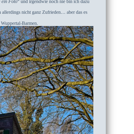
 ein Foto
“ und irgendwie noch nie bin ich dazu
h allerdings nicht ganz Zufrieden… aber das es
in Wuppertal-Barmen.