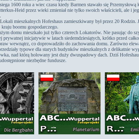
 siega 1600 roku a wiec czasu kiedy Barmen stawało się Przemysłową 
terkus-Heid przez wieki zmieniał nie tylko swoich właścicieli, ale i
.
 Lokali mieszkalnych Hofeshaus zamieszkiwany był przez 20 Rodzin. J
 kraju boomu gospodarczego.
dużym domu mieszkało już tylko czterech Lokatorów. Nie pasując do szy
j prywatnej inicjatywie w latach siedemdziesiątych, krótko przed cał
praw wewnątrz, co doprowadziło do zachowania domu. Zarówno elewacj
zedziały typowe dla starych budynków mieszkalnych z delikatnie wygl
ka, nad którą holowany jest duży dwuspadowy dach. Dziś Hofeshaus
 udostępnione niezbędne fundusze.