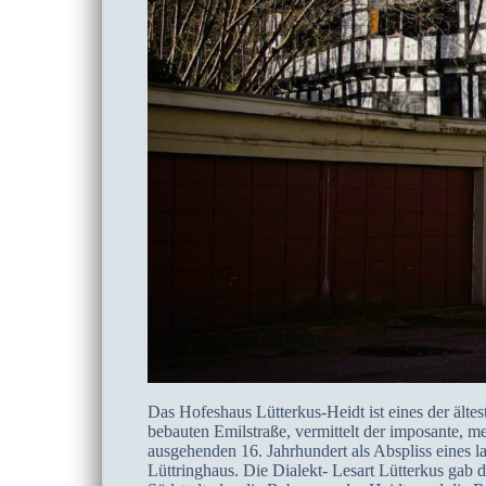
Das Hofeshaus Lütterkus-Heidt ist eines der älte
bebauten Emilstraße, vermittelt der imposante
ausgehenden 16. Jahrhundert als Abspliss eines l
Lüttringhaus. Die Dialekt- Lesart Lütterkus ga