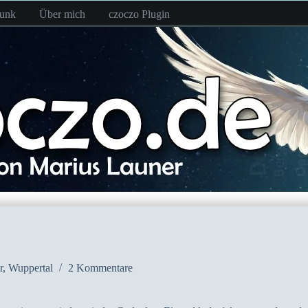
funk
Über mich
czoczo Plugin
r
,
Wuppertal
2 Kommentare