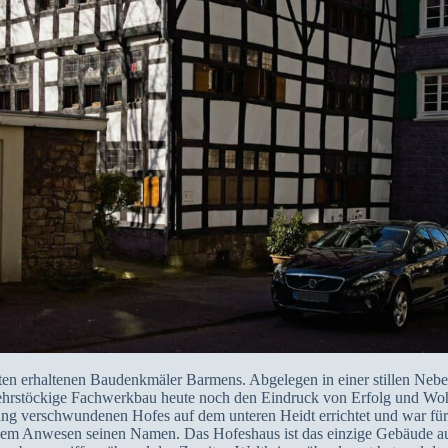
sten erhaltenen Baudenkmäler Barmens. Abgelegen in einer stillen Nebe
, mehrstöckige Fachwerkbau heute noch den Eindruck von Erfolg und 
ang verschwundenen Hofes auf dem unteren Heidt errichtet und war für 
b dem Anwesen seinen Namen. Das Hofeshaus ist das einzige Gebäude a