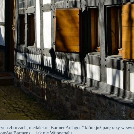
ch zboczach, niedaleko „Barmer Anlagen” które już parę razy w swoi
 domów Barmens… jak nie Wuppertalu.