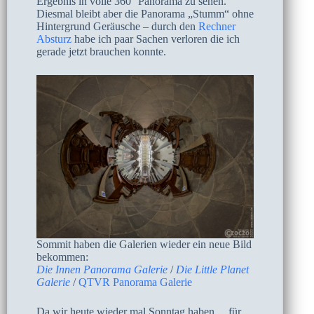
Ergebnis in volle 360° Panorama zu sehen.
Diesmal bleibt aber die Panorama „Stumm“ ohne
Hintergrund Geräusche – durch den
Rechner
Absturz
habe ich paar Sachen verloren die ich
gerade jetzt brauchen konnte.
Sommit haben die Galerien wieder ein neue Bild
bekommen:
Die Innen Panorama Galerie
/
Die Little Planet
Galerie
/
QTVR Panorama Galerie
Da wir heute wieder mal Sonntag haben… für