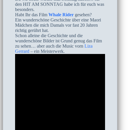
den HIT AM SONNTAG habe ich für euch was
besonders.
Habt Ihr das Film
Whale Rider
gesehen?
Ein wunderschöne Geschichte über eine Maori
Mädchen die mich Damals vor fast 20 Jahren
richtig gerührt hat.
Schon alleine die Geschichte und die
wunderschöne Bilder ist Grund genug das Film
zu sehen… aber auch die Music vorn
Liza
Gerrard
– ein Meisterwerk.