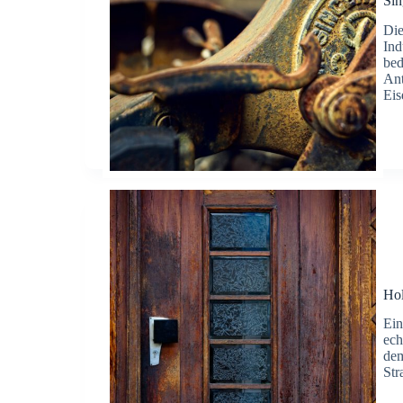
Sin
Die
Ind
bed
Ant
Eis
Hol
Ein
ech
dem
Str