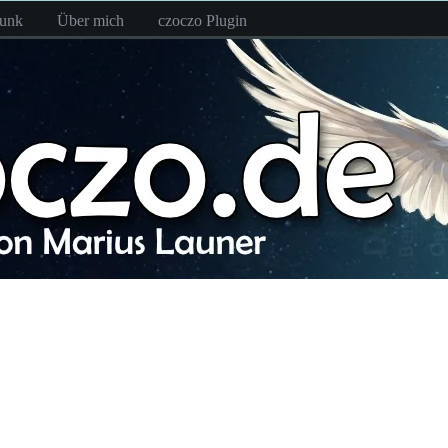
funk
Über mich
czoczo Plugin