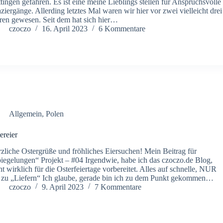
tingen gefahren. Es ist eine meine Lieblings stellen für Anspruchsvolle
ziergänge. Allerding letztes Mal waren wir hier vor zwei vielleicht drei
ren gewesen. Seit dem hat sich hier…
czoczo
16. April 2023
6 Kommentare
Allgemein
,
Polen
ereier
zliche Ostergrüße und fröhliches Eiersuchen! Mein Beitrag für
iegelungen“ Projekt – #04 Irgendwie, habe ich das czoczo.de Blog,
ht wirklich für die Osterfeiertage vorbereitet. Alles auf schnelle, NUR
zu „Liefern“ Ich glaube, gerade bin ich zu dem Punkt gekommen…
czoczo
9. April 2023
7 Kommentare