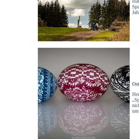
Hat
Spa
Jah
Ost
Her
„Sp
nic
um 