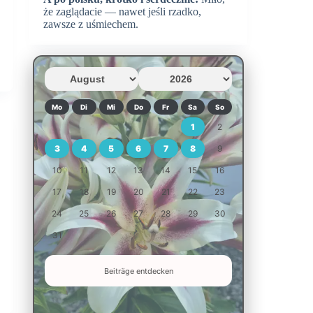
że zaglądacie — nawet jeśli rzadko,
zawsze z uśmiechem.
Mo
Di
Mi
Do
Fr
Sa
So
1
2
3
4
5
6
7
8
9
10
11
12
13
14
15
16
17
18
19
20
21
22
23
24
25
26
27
28
29
30
31
Beiträge entdecken