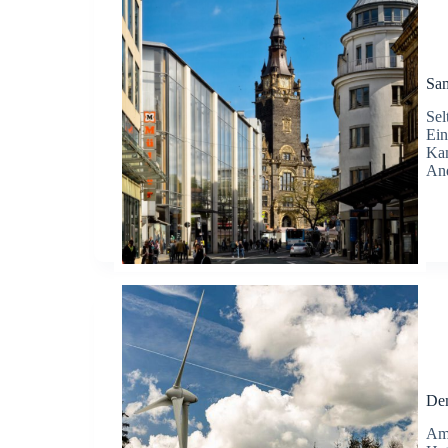
Sam
Sel
Ein
Kam
And
De
Am 