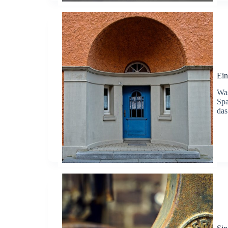
Ei
Was
Spa
das