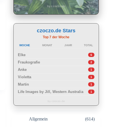
by czoczo.de
czoczo.de Stars
Top 7 der Woche
WOCHE
MONAT
JAHR
TOTAL
Elke
6
Fraukografie
2
Anke
1
Violetta
1
Martin
1
Life Images by Jill, Western Australia
1
by czoczo.de
Allgemein
(614)