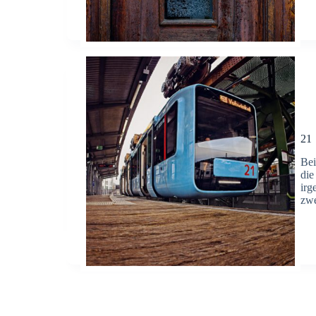
21
Bei
die
irg
zwe