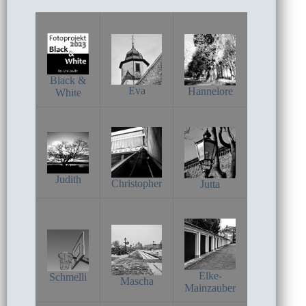
Black &
Eva
Hannelore
White
Judith
Christopher
Jutta
Elke-
Schmelli
Mascha
Mainzauber