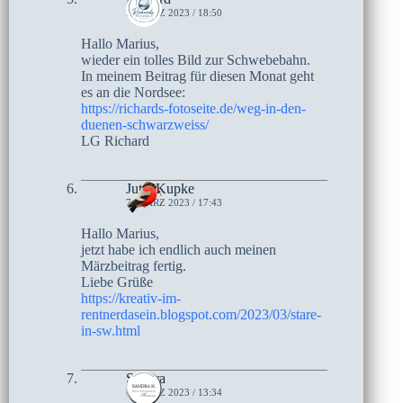
7. MÄRZ 2023 / 18:50
Hallo Marius,
wieder ein tolles Bild zur Schwebebahn.
In meinem Beitrag für diesen Monat geht
es an die Nordsee:
https://richards-fotoseite.de/weg-in-den-
duenen-schwarzweiss/
LG Richard
Jutta Kupke
7. MÄRZ 2023 / 17:43
Hallo Marius,
jetzt habe ich endlich auch meinen
Märzbeitrag fertig.
Liebe Grüße
https://kreativ-im-
rentnerdasein.blogspot.com/2023/03/stare-
in-sw.html
Sandra
6. MÄRZ 2023 / 13:34