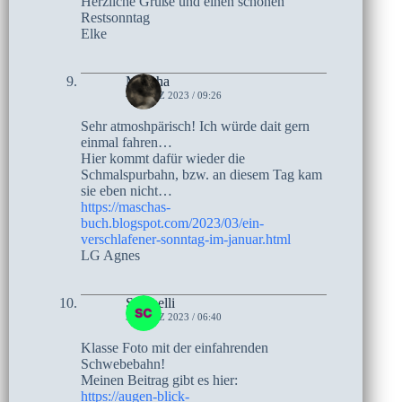
Herzliche Grüße und einen schönen
Restsonntag
Elke
Mascha
4. MÄRZ 2023 / 09:26
Sehr atmoshpärisch! Ich würde dait gern
einmal fahren…
Hier kommt dafür wieder die
Schmalspurbahn, bzw. an diesem Tag kam
sie eben nicht…
https://maschas-
buch.blogspot.com/2023/03/ein-
verschlafener-sonntag-im-januar.html
LG Agnes
Schmelli
3. MÄRZ 2023 / 06:40
Klasse Foto mit der einfahrenden
Schwebebahn!
Meinen Beitrag gibt es hier:
https://augen-blick-