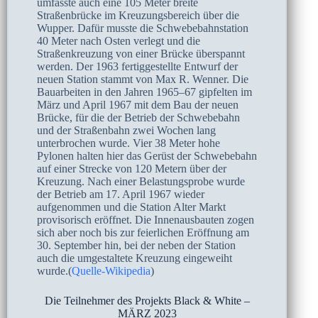
umfasste auch eine 105 Meter breite
Straßenbrücke im Kreuzungsbereich über die
Wupper. Dafür musste die Schwebebahnstation
40 Meter nach Osten verlegt und die
Straßenkreuzung von einer Brücke überspannt
werden. Der 1963 fertiggestellte Entwurf der
neuen Station stammt von Max R. Wenner. Die
Bauarbeiten in den Jahren 1965–67 gipfelten im
März und April 1967 mit dem Bau der neuen
Brücke, für die der Betrieb der Schwebebahn
und der Straßenbahn zwei Wochen lang
unterbrochen wurde. Vier 38 Meter hohe
Pylonen halten hier das Gerüst der Schwebebahn
auf einer Strecke von 120 Metern über der
Kreuzung. Nach einer Belastungsprobe wurde
der Betrieb am 17. April 1967 wieder
aufgenommen und die Station Alter Markt
provisorisch eröffnet. Die Innenausbauten zogen
sich aber noch bis zur feierlichen Eröffnung am
30. September hin, bei der neben der Station
auch die umgestaltete Kreuzung eingeweiht
wurde.(
Quelle-Wikipedia
)
Die Teilnehmer des Projekts Black & White –
MÄRZ 2023