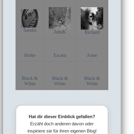
Sandra
JuttaK
Richard
Heike
Escara
Anne
Black &
Black &
Black &
White
White
White
Hat dir dieser Einblick gefallen?
Erzähl doch anderen davon oder
inspiriere sie für ihren eigenen Blog!