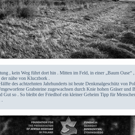
tung , kein Weg führt dort hin . Mitten im Feld, in einer „Baum Oase“ , 
der nähe von Kluczbork .
Hälfte des achtzehnten Jahrhunderts ist heute Denkmalgeschütz von Pol
 Umgeworfene Grabsteine zugewachsen durch Knie hohen Gräser und Bü
d Gut so . So bleibt der Friedhof ein kleiner Geheim Tipp für Menschen
 .