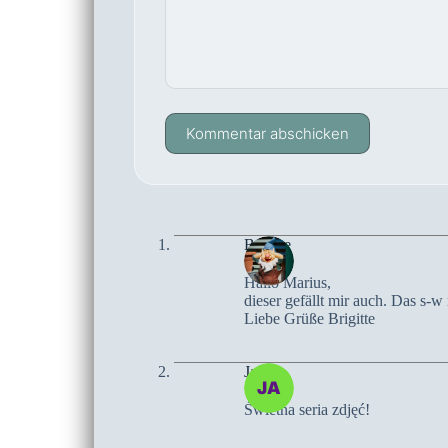
Kommentar abschicken
Brigitte
Hallo Marius,
dieser gefällt mir auch. Das s-
Liebe Grüße Brigitte
Jarek
Świetna seria zdjęć!