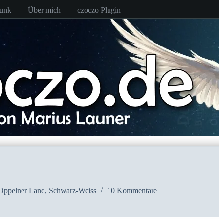
funk
Über mich
czoczo Plugin
Oppelner Land
,
Schwarz-Weiss
10 Kommentare