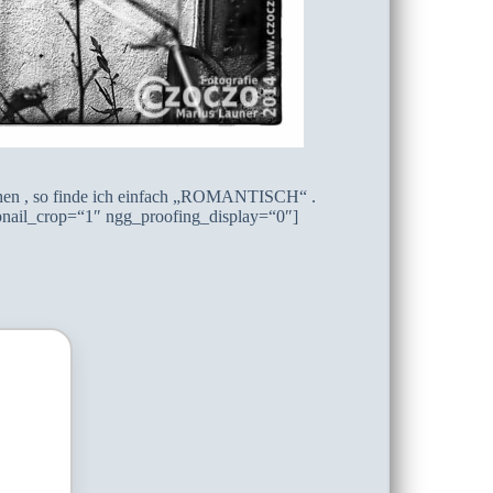
nschen , so finde ich einfach „ROMANTISCH“ .
nail_crop=“1″ ngg_proofing_display=“0″]