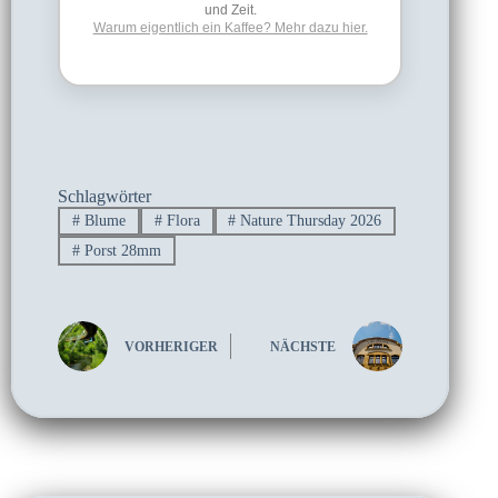
und Zeit.
Warum eigentlich ein Kaffee? Mehr dazu hier.
Schlagwörter
#
Blume
#
Flora
#
Nature Thursday 2026
#
Porst 28mm
VORHERIGER
NÄCHSTE