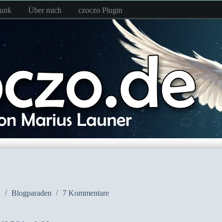
funk
Über mich
czoczo Plugin
2
Blogparaden
7 Kommentare