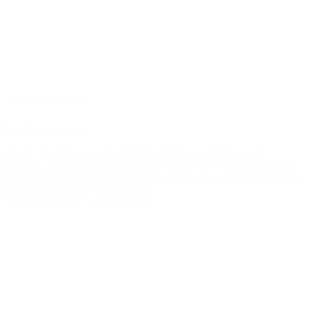
HSV Wuppertal
 Nordrheinliga ruft
 für ein Tag! Eben noch auf der Autobahn von Polen nach
tschland, und jetzt stehe ich schon in der Halle in Düsseldorf und
ere die Mädels des HSV bei ihrem Qualifikationsturnier an. Und das
te (oder Schlimmste?) daran: ohne…
Marius Launer
6. Juli 2025