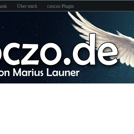
funk
Über mich
czoczo Plugin