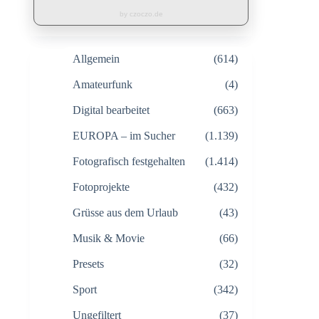
by czoczo.de
Allgemein
(614)
Amateurfunk
(4)
Digital bearbeitet
(663)
EUROPA – im Sucher
(1.139)
Fotografisch festgehalten
(1.414)
Fotoprojekte
(432)
Grüsse aus dem Urlaub
(43)
Musik & Movie
(66)
Presets
(32)
Sport
(342)
Ungefiltert
(37)