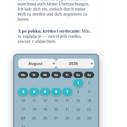
manchmal auch kleine Überraschungen.
Ich lade dich ein, einfach durch meine
Welt zu streifen und dich inspirieren zu
lassen.
A po polsku, krótko i serdecznie:
Miło,
że zaglądacie — nawet jeśli rzadko,
zawsze z uśmiechem.
Mo
Di
Mi
Do
Fr
Sa
So
1
2
3
4
5
6
7
8
9
10
11
12
13
14
15
16
17
18
19
20
21
22
23
24
25
26
27
28
29
30
31