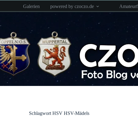
Zum
Galerien
powered by czoczo.de
Amateur
Inhalt
springen
Schlagwort
HSV HSV-Mädels