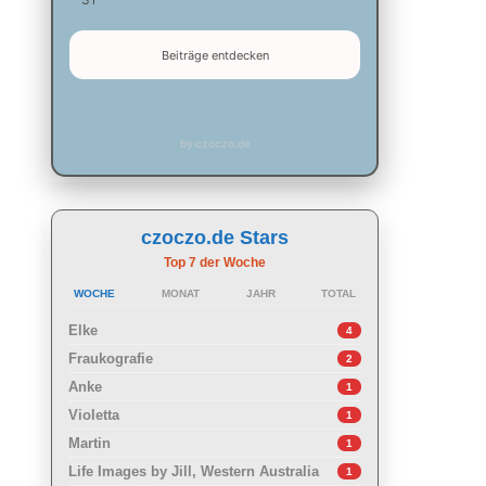
Beiträge entdecken
by czoczo.de
czoczo.de Stars
Top 7 der Woche
WOCHE
MONAT
JAHR
TOTAL
Elke
4
Fraukografie
2
Anke
1
Violetta
1
Martin
1
Life Images by Jill, Western Australia
1