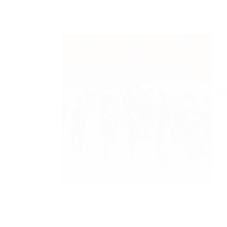
Die
Was
Deu
feu
Bes