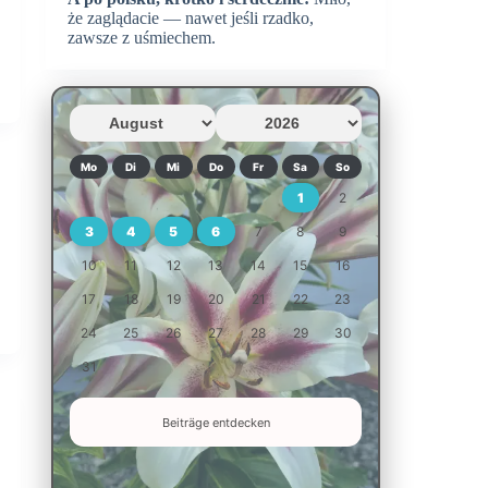
że zaglądacie — nawet jeśli rzadko,
zawsze z uśmiechem.
Mo
Di
Mi
Do
Fr
Sa
So
1
2
3
4
5
6
7
8
9
10
11
12
13
14
15
16
17
18
19
20
21
22
23
24
25
26
27
28
29
30
31
Beiträge entdecken