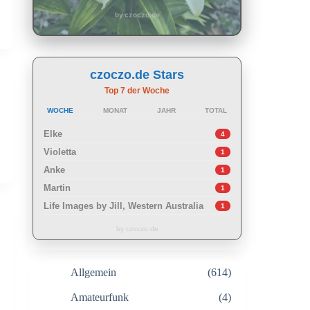
by czoczo.de
czoczo.de Stars
Top 7 der Woche
WOCHE
MONAT
JAHR
TOTAL
Elke
4
Violetta
1
Anke
1
Martin
1
Life Images by Jill, Western Australia
1
by czoczo.de
Allgemein
(614)
Amateurfunk
(4)