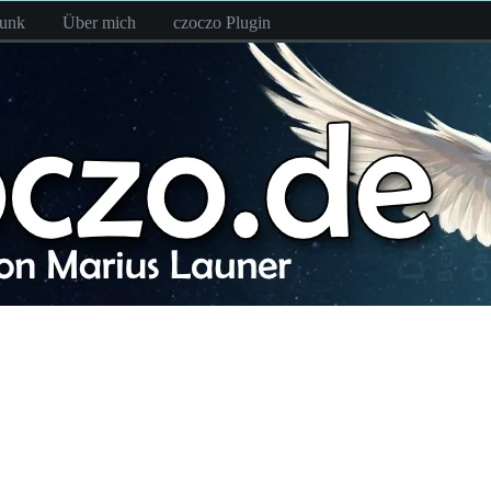
funk
Über mich
czoczo Plugin