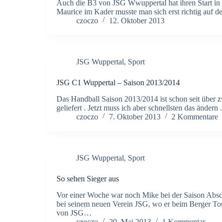
Auch die B3 von JSG Wwuppertal hat ihren Start in 
Maurice im Kader musste man sich erst richtig auf de
czoczo
12. Oktober 2013
JSG Wuppertal
,
Sport
JSG C1 Wuppertal – Saison 2013/2014
Das Handball Saison 2013/2014 ist schon seit über 
geliefert . Jetzt muss ich aber schnellsten das ände
czoczo
7. Oktober 2013
2 Kommentare
JSG Wuppertal
,
Sport
So sehen Sieger aus
Vor einer Woche war noch Mike bei der Saison Abs
bei seinem neuen Verein JSG, wo er beim Berger Tou
von JSG…
czoczo
20. Mai 2013
1 Kommentar