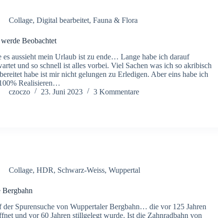
Collage
,
Digital bearbeitet
,
Fauna & Flora
 werde Beobachtet
 es aussieht mein Urlaub ist zu ende… Lange habe ich darauf
artet und so schnell ist alles vorbei. Viel Sachen was ich so akribisch
bereitet habe ist mir nicht gelungen zu Erledigen. Aber eins habe ich
 100% Realisieren…
czoczo
23. Juni 2023
3 Kommentare
Collage
,
HDR
,
Schwarz-Weiss
,
Wuppertal
e Bergbahn
 der Spurensuche von Wuppertaler Bergbahn… die vor 125 Jahren
ffnet und vor 60 Jahren stillgelegt wurde. Ist die Zahnradbahn von