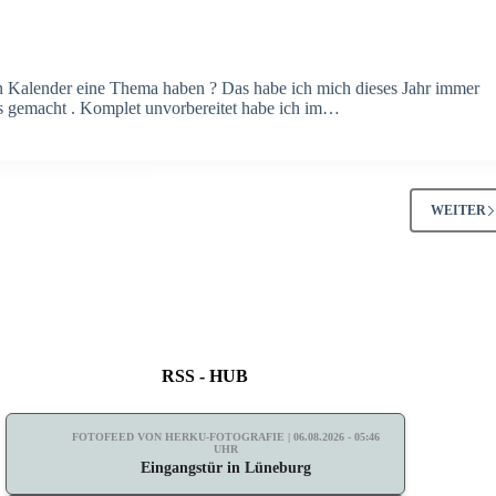
n Kalender eine Thema haben ? Das habe ich mich dieses Jahr immer
as gemacht . Komplet unvorbereitet habe ich im…
WEITER
RSS - HUB
FOTOFEED VON HERKU-FOTOGRAFIE | 06.08.2026 - 05:46
UHR
Eingangstür in Lüneburg