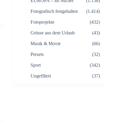
EUROPA – im Sucher
(1.138)
Fotografisch festgehalten
(1.414)
Fotoprojekte
(432)
Grüsse aus dem Urlaub
(43)
Musik & Movie
(66)
Presets
(32)
Sport
(342)
Ungefiltert
(37)