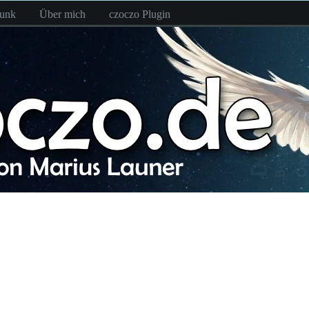
funk
Über mich
czoczo Plugin