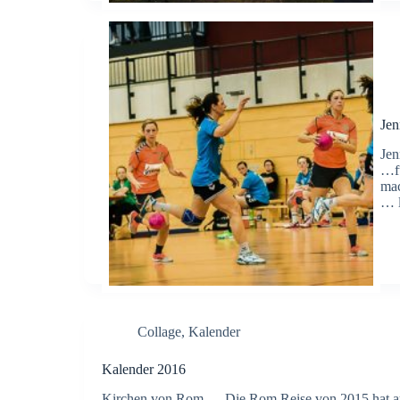
Jen
Jen
…fü
mac
… 
Collage
,
Kalender
Kalender 2016
Kirchen von Rom … Die Rom Reise von 2015 hat auch 