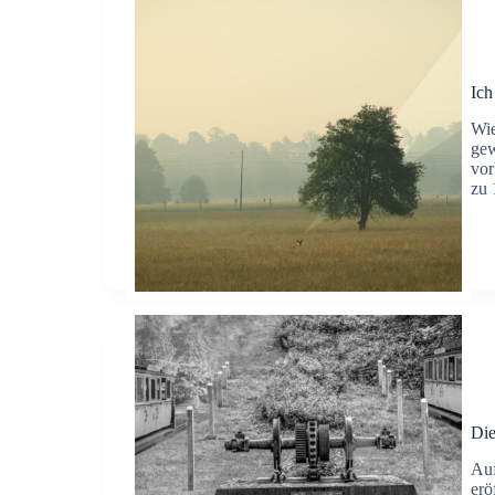
Ich
Wie
gew
vor
zu
Di
Auf
erö