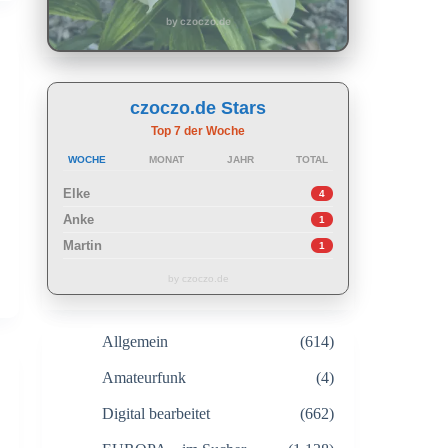
by czoczo.de
czoczo.de Stars
Top 7 der Woche
WOCHE
MONAT
JAHR
TOTAL
Elke
4
Anke
1
Martin
1
by czoczo.de
Allgemein
(614)
Amateurfunk
(4)
Digital bearbeitet
(662)