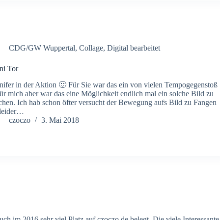
CDG/GW Wuppertal
,
Collage
,
Digital bearbeitet
ni Tor
nifer in der Aktion 🙂 Für Sie war das ein von vielen Tempogegenstoß
r mich aber war das eine Möglichkeit endlich mal ein solche Bild zu
hen. Ich hab schon öfter versucht der Bewegung aufs Bild zu Fangen
leider…
czoczo
3. Mai 2018
im 2016 sehr viel Platz auf czoczo.de belegt. Die viele Interessante