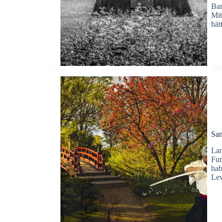
Bar
Mit
hät
Sa
Lan
Fun
hab
Lev