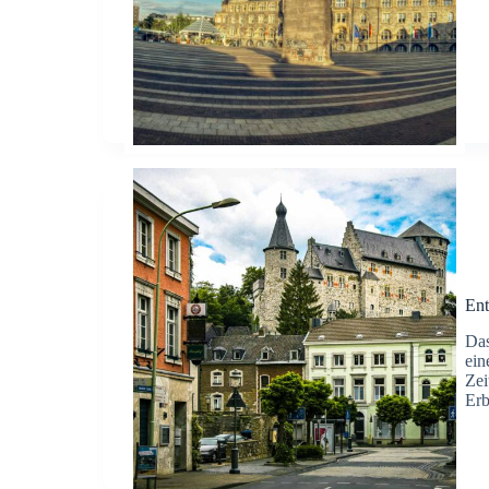
Ent
Das
ein
Zei
Erb