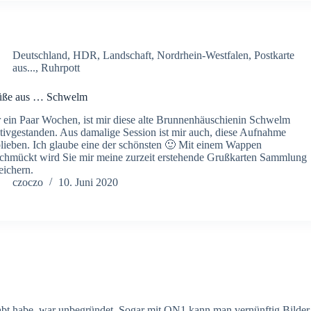
Deutschland
,
HDR
,
Landschaft
,
Nordrhein-Westfalen
,
Postkarte
aus...
,
Ruhrpott
üße aus … Schwelm
 ein Paar Wochen, ist mir diese alte Brunnenhäuschienin Schwelm
ivgestanden. Aus damalige Session ist mir auch, diese Aufnahme
lieben. Ich glaube eine der schönsten 🙂 Mit einem Wappen
chmückt wird Sie mir meine zurzeit erstehende Grußkarten Sammlung
eichern.
czoczo
10. Juni 2020
habt habe, war unbegründet. Sogar mit ON1 kann man vernünftig Bilder