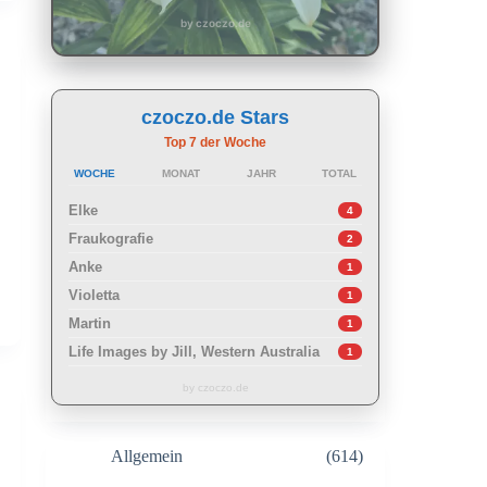
by czoczo.de
czoczo.de Stars
Top 7 der Woche
WOCHE
MONAT
JAHR
TOTAL
Elke
4
Fraukografie
2
Anke
1
Violetta
1
Martin
1
Life Images by Jill, Western Australia
1
by czoczo.de
Allgemein
(614)