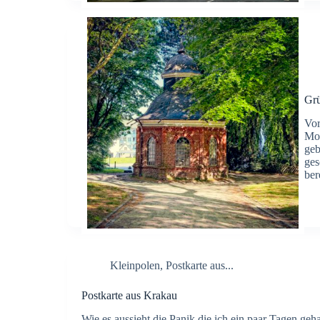
Gr
Vor
Mot
geb
ges
ber
Kleinpolen
,
Postkarte aus...
Postkarte aus Krakau
Wie es aussieht die Panik die ich ein paar Tagen ge