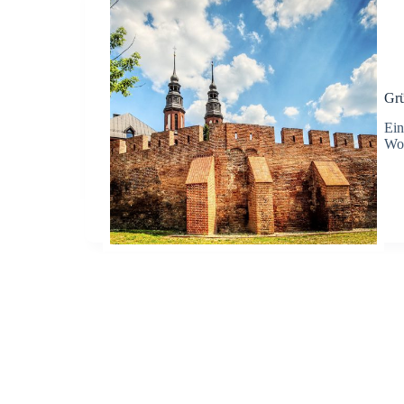
Grü
Ein
Woc