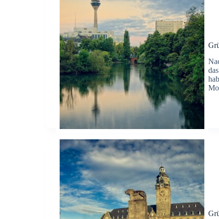
Grü
Nac
das
hab
Mor
Gr