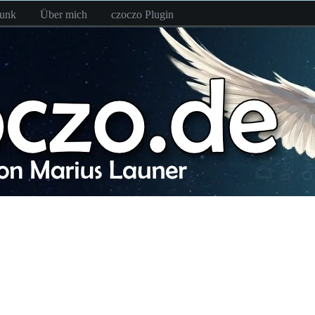
funk
Über mich
czoczo Plugin