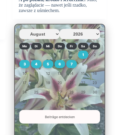
że zaglądacie — nawet jeśli rzadko,
zawsze z uśmiechem.
Mo
Di
Mi
Do
Fr
Sa
So
1
2
3
4
5
6
7
8
9
10
11
12
13
14
15
16
17
18
19
20
21
22
23
24
25
26
27
28
29
30
31
Beiträge entdecken