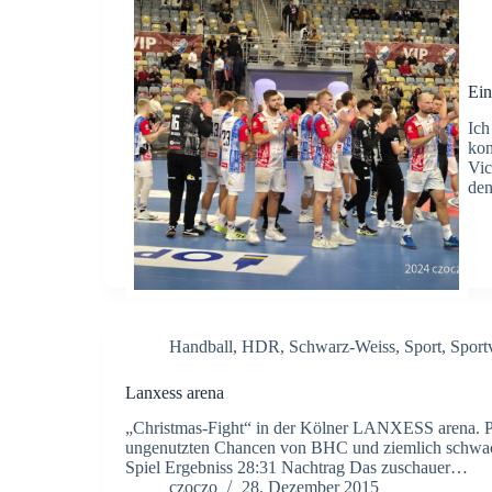
Ein
Ich
kon
Vic
den
Handball
,
HDR
,
Schwarz-Weiss
,
Sport
,
Sport
Lanxess arena
„Christmas-Fight“ in der Kölner LANXESS arena. Perf
ungenutzten Chancen von BHC und ziemlich schwach
Spiel Ergebniss 28:31 Nachtrag Das zuschauer…
czoczo
28. Dezember 2015