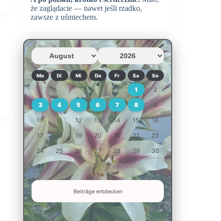
że zaglądacie — nawet jeśli rzadko,
zawsze z uśmiechem.
Mo
Di
Mi
Do
Fr
Sa
So
1
2
3
4
5
6
7
8
9
10
11
12
13
14
15
16
17
18
19
20
21
22
23
24
25
26
27
28
29
30
31
Beiträge entdecken