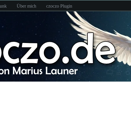
funk
Über mich
czoczo Plugin