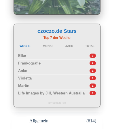
by czoczo.de
czoczo.de Stars
Top 7 der Woche
WOCHE
MONAT
JAHR
TOTAL
Elke
6
Fraukografie
2
Anke
1
Violetta
1
Martin
1
Life Images by Jill, Western Australia
1
by czoczo.de
Allgemein
(614)