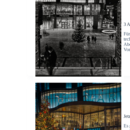
3 A
Für
tec
Abe
Vor
Jet
Es 