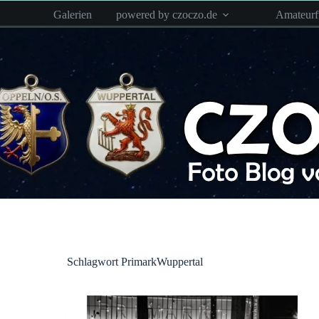
Zum
Galerien
powered by czoczo.de
Amateur
Inhalt
springen
Schlagwort
PrimarkWuppertal