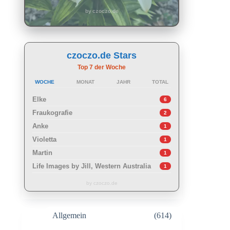
by czoczo.de
czoczo.de Stars
Top 7 der Woche
WOCHE
MONAT
JAHR
TOTAL
Elke
6
Fraukografie
2
Anke
1
Violetta
1
Martin
1
Life Images by Jill, Western Australia
1
by czoczo.de
Allgemein
(614)