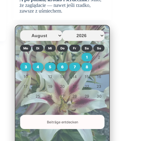
że zaglądacie — nawet jeśli rzadko,
zawsze z uśmiechem.
Mo
Di
Mi
Do
Fr
Sa
So
1
2
3
4
5
6
7
8
9
10
11
12
13
14
15
16
17
18
19
20
21
22
23
24
25
26
27
28
29
30
31
Beiträge entdecken