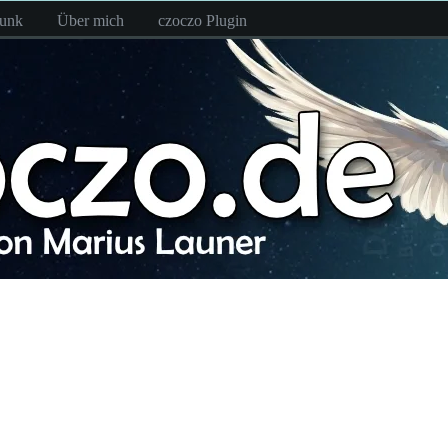
funk
Über mich
czoczo Plugin