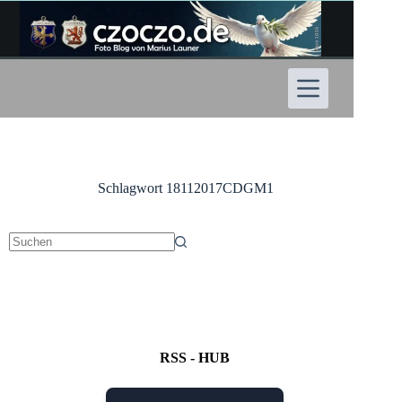
Zum
Inhalt
springen
Schlagwort
18112017CDGM1
Keine
Ergebnisse
RSS - HUB