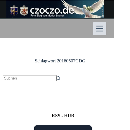
Zum
Inhalt
springen
Schlagwort
20160507CDG
Keine
Ergebnisse
RSS - HUB