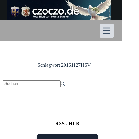
Zum
Inhalt
springen
Schlagwort
20161127HSV
Keine
Ergebnisse
RSS - HUB