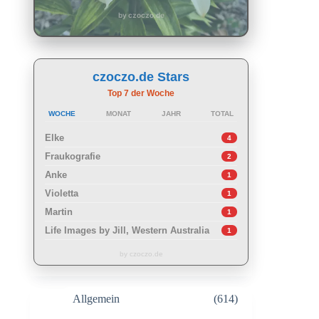
by czoczo.de
czoczo.de Stars
Top 7 der Woche
WOCHE
MONAT
JAHR
TOTAL
Elke
4
Fraukografie
2
Anke
1
Violetta
1
Martin
1
Life Images by Jill, Western Australia
1
by czoczo.de
Allgemein
(614)