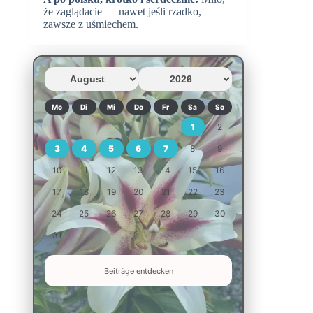
że zaglądacie — nawet jeśli rzadko,
zawsze z uśmiechem.
Mo
Di
Mi
Do
Fr
Sa
So
1
2
3
4
5
6
7
8
9
10
11
12
13
14
15
16
17
18
19
20
21
22
23
24
25
26
27
28
29
30
31
Beiträge entdecken