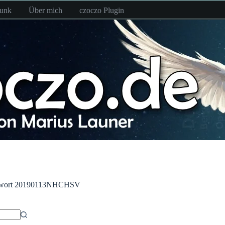
funk
Über mich
czoczo Plugin
wort
20190113NHCHSV