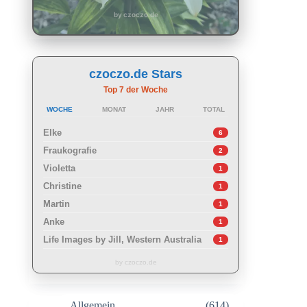
by czoczo.de
czoczo.de Stars
Top 7 der Woche
WOCHE
MONAT
JAHR
TOTAL
Elke
6
Fraukografie
2
Violetta
1
Christine
1
Martin
1
Anke
1
Life Images by Jill, Western Australia
1
by czoczo.de
Allgemein
(614)