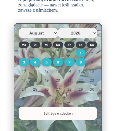
że zaglądacie — nawet jeśli rzadko,
zawsze z uśmiechem.
Mo
Di
Mi
Do
Fr
Sa
So
1
2
3
4
5
6
7
8
9
10
11
12
13
14
15
16
17
18
19
20
21
22
23
24
25
26
27
28
29
30
31
Beiträge entdecken