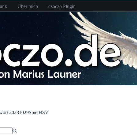
funk
Über mich
czoczo Plugin
wort
20231029SpielHSV