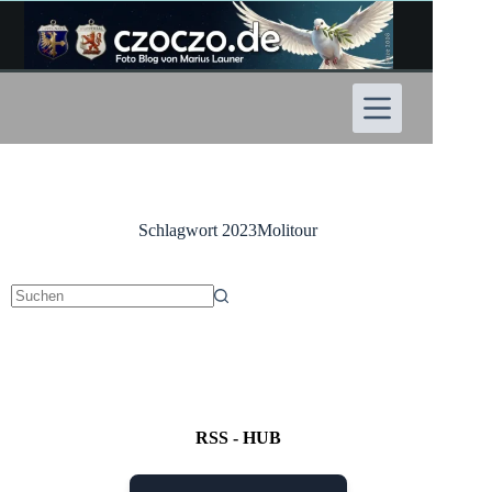
Zum
Inhalt
springen
Schlagwort
2023Molitour
Keine
Ergebnisse
RSS - HUB