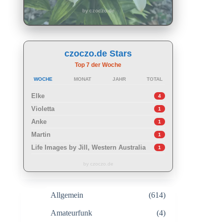
by czoczo.de
czoczo.de Stars
Top 7 der Woche
WOCHE
MONAT
JAHR
TOTAL
Elke
4
Violetta
1
Anke
1
Martin
1
Life Images by Jill, Western Australia
1
by czoczo.de
Allgemein
(614)
Amateurfunk
(4)