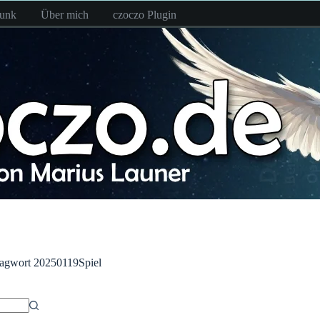
funk
Über mich
czoczo Plugin
agwort
20250119Spiel