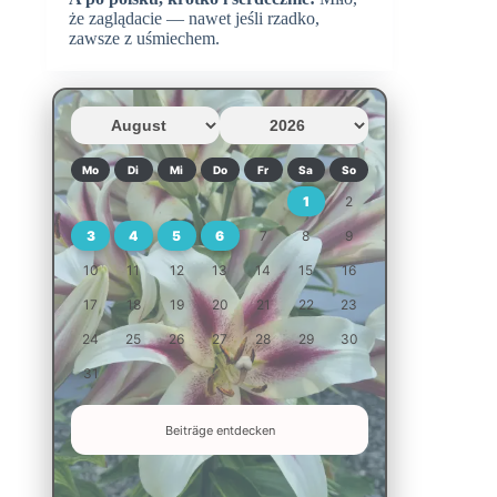
że zaglądacie — nawet jeśli rzadko,
zawsze z uśmiechem.
Mo
Di
Mi
Do
Fr
Sa
So
1
2
3
4
5
6
7
8
9
10
11
12
13
14
15
16
17
18
19
20
21
22
23
24
25
26
27
28
29
30
31
Beiträge entdecken