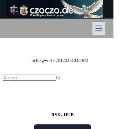
Zum
Inhalt
springen
Schlagwort
27012018CDGM2
Keine
Ergebnisse
RSS - HUB