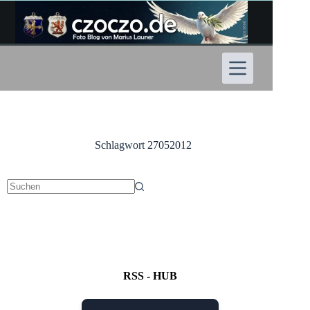
Zum
Inhalt
springen
Schlagwort
27052012
Keine
Ergebnisse
RSS - HUB