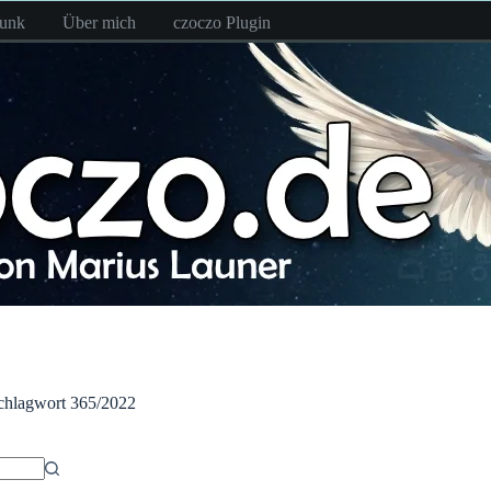
funk
Über mich
czoczo Plugin
chlagwort
365/2022