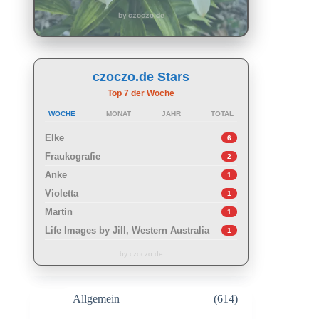
by czoczo.de
czoczo.de Stars
Top 7 der Woche
WOCHE
MONAT
JAHR
TOTAL
Elke
6
Fraukografie
2
Anke
1
Violetta
1
Martin
1
Life Images by Jill, Western Australia
1
by czoczo.de
Allgemein
(614)