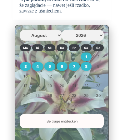
że zaglądacie — nawet jeśli rzadko,
zawsze z uśmiechem.
Mo
Di
Mi
Do
Fr
Sa
So
1
2
3
4
5
6
7
8
9
10
11
12
13
14
15
16
17
18
19
20
21
22
23
24
25
26
27
28
29
30
31
Beiträge entdecken