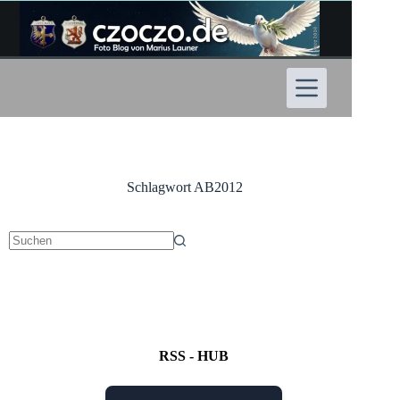
Zum
Inhalt
springen
Schlagwort
AB2012
Keine
Ergebnisse
RSS - HUB