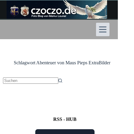
Zum
Inhalt
springen
Schlagwort
Abenteuer von Maus Pieps ExtraBilder
Keine
Ergebnisse
RSS - HUB