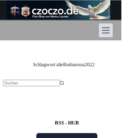
Zum
Inhalt
springen
Schlagwort
alteBarbarossa2022
Keine
Ergebnisse
RSS - HUB