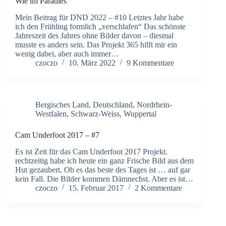
Wie im Paradies
Mein Beitrag für DND 2022 – #10 Letztes Jahr habe
ich den Frühling formlich „verschlafen“ Das schönste
Jahreszeit des Jahres ohne Bilder davon – diesmal
musste es anders sein. Das Projekt 365 hilft mir ein
wenig dabei, aber auch immer…
czoczo
10. März 2022
9 Kommentare
Bergisches Land
,
Deutschland
,
Nordrhein-
Westfalen
,
Schwarz-Weiss
,
Wuppertal
Cam Underfoot 2017 – #7
Es ist Zeit für das Cam Underfoot 2017 Projekt.
rechtzeitig habe ich heute ein ganz Frische Bild aus dem
Hut gezaubert. Ob es das beste des Tages ist … auf gar
kein Fall. Die Bilder kommen Dämnechst. Aber es ist…
czoczo
15. Februar 2017
2 Kommentare