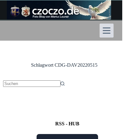
Zum
Inhalt
springen
Schlagwort
CDG-DAV20220515
Keine
Ergebnisse
RSS - HUB