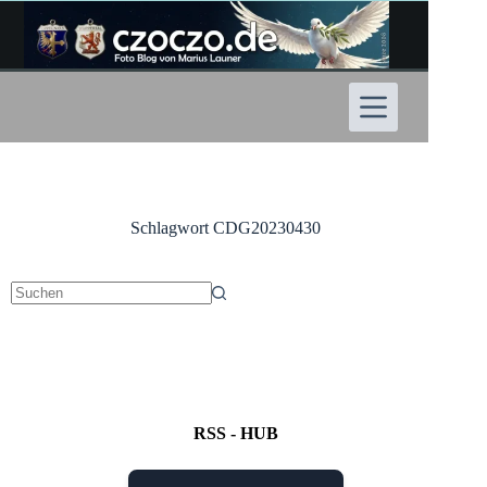
Zum
Inhalt
springen
Schlagwort
CDG20230430
Keine
Ergebnisse
RSS - HUB