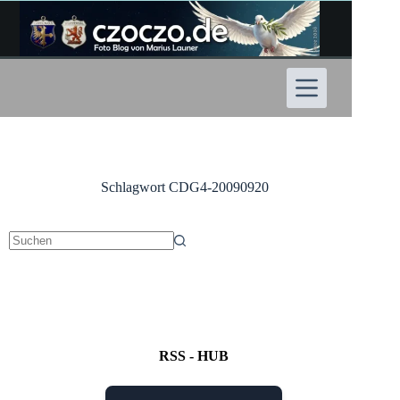
Zum
Inhalt
springen
Schlagwort
CDG4-20090920
Keine
Ergebnisse
RSS - HUB