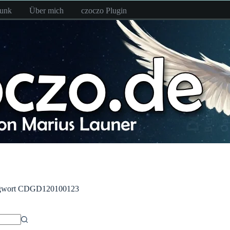
funk
Über mich
czoczo Plugin
gwort
CDGD120100123