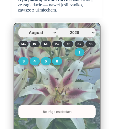
że zaglądacie — nawet jeśli rzadko,
zawsze z uśmiechem.
Mo
Di
Mi
Do
Fr
Sa
So
1
2
3
4
5
6
7
8
9
10
11
12
13
14
15
16
17
18
19
20
21
22
23
24
25
26
27
28
29
30
31
Beiträge entdecken