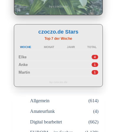
by czoczo.de
czoczo.de Stars
Top 7 der Woche
WOCHE
MONAT
JAHR
TOTAL
Elke
4
Anke
1
Martin
1
by czoczo.de
Allgemein
(614)
Amateurfunk
(4)
Digital bearbeitet
(662)