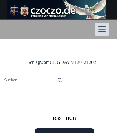
Zum
Inhalt
springen
Schlagwort
CDGDAVM120121202
Keine
Ergebnisse
RSS - HUB