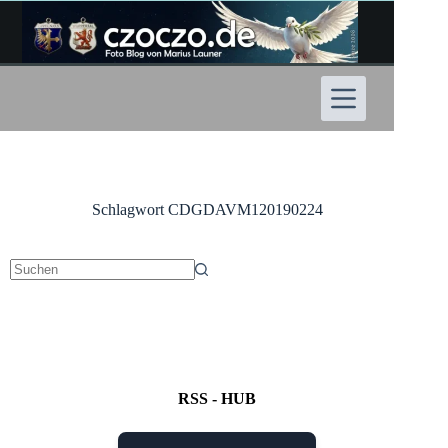
Zum
Inhalt
springen
Schlagwort
CDGDAVM120190224
Keine
Ergebnisse
RSS - HUB