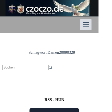
Zum
Inhalt
springen
Schlagwort
Damen20090329
Keine
Ergebnisse
RSS - HUB