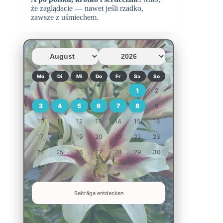
że zaglądacie — nawet jeśli rzadko,
zawsze z uśmiechem.
Mo
Di
Mi
Do
Fr
Sa
So
1
2
3
4
5
6
7
8
9
10
11
12
13
14
15
16
17
18
19
20
21
22
23
24
25
26
27
28
29
30
31
Beiträge entdecken