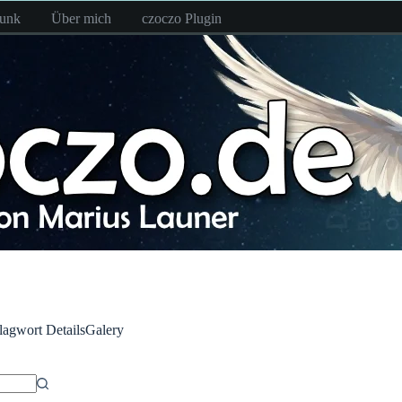
funk
Über mich
czoczo Plugin
lagwort
DetailsGalery