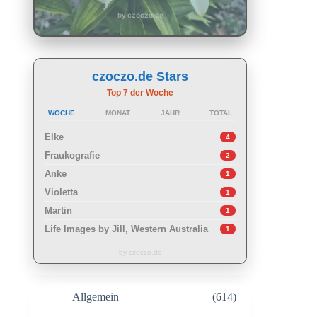
by czoczo.de
czoczo.de Stars
Top 7 der Woche
WOCHE
MONAT
JAHR
TOTAL
Elke
4
Fraukografie
2
Anke
1
Violetta
1
Martin
1
Life Images by Jill, Western Australia
1
by czoczo.de
Allgemein
(614)