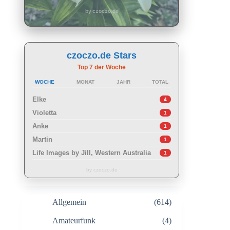
by czoczo.de
czoczo.de Stars
Top 7 der Woche
WOCHE
MONAT
JAHR
TOTAL
Elke
4
Violetta
1
Anke
1
Martin
1
Life Images by Jill, Western Australia
1
by czoczo.de
Allgemein
(614)
Amateurfunk
(4)