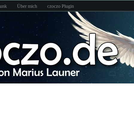
funk
Über mich
czoczo Plugin