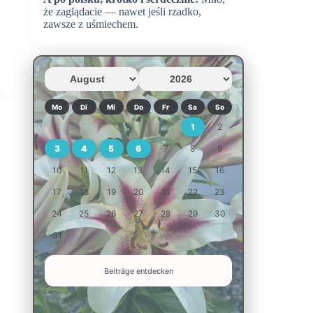
że zaglądacie — nawet jeśli rzadko,
zawsze z uśmiechem.
Mo
Di
Mi
Do
Fr
Sa
So
1
2
3
4
5
6
7
8
9
10
11
12
13
14
15
16
17
18
19
20
21
22
23
24
25
26
27
28
29
30
31
Beiträge entdecken