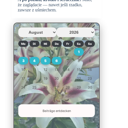
że zaglądacie — nawet jeśli rzadko,
zawsze z uśmiechem.
Mo
Di
Mi
Do
Fr
Sa
So
1
2
3
4
5
6
7
8
9
10
11
12
13
14
15
16
17
18
19
20
21
22
23
24
25
26
27
28
29
30
31
Beiträge entdecken