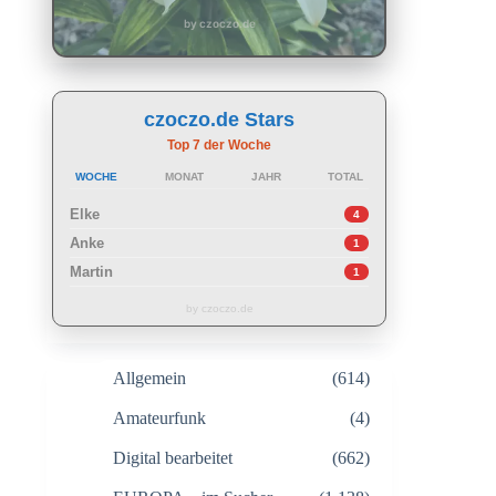
by czoczo.de
czoczo.de Stars
Top 7 der Woche
WOCHE
MONAT
JAHR
TOTAL
Elke
4
Anke
1
Martin
1
by czoczo.de
Allgemein
(614)
Amateurfunk
(4)
Digital bearbeitet
(662)