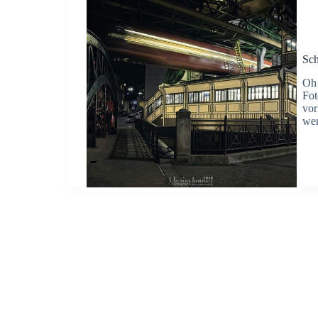
Sch
Oh 
Fot
vor
wen