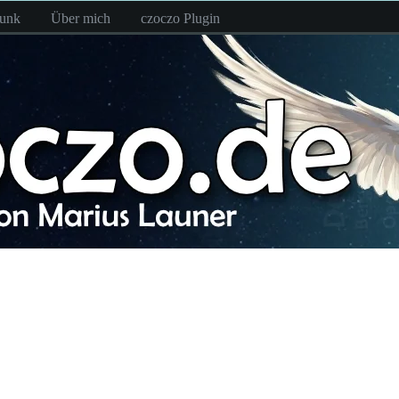
funk
Über mich
czoczo Plugin