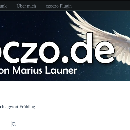
funk
Über mich
czoczo Plugin
chlagwort
Frühling