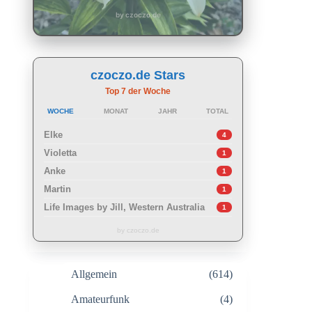
by czoczo.de
czoczo.de Stars
Top 7 der Woche
WOCHE
MONAT
JAHR
TOTAL
Elke
4
Violetta
1
Anke
1
Martin
1
Life Images by Jill, Western Australia
1
by czoczo.de
Allgemein
(614)
Amateurfunk
(4)