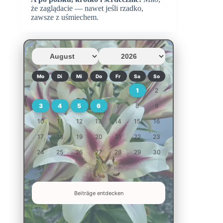
że zaglądacie — nawet jeśli rzadko,
zawsze z uśmiechem.
Mo
Di
Mi
Do
Fr
Sa
So
1
2
3
4
5
6
7
8
9
10
11
12
13
14
15
16
17
18
19
20
21
22
23
24
25
26
27
28
29
30
31
Beiträge entdecken