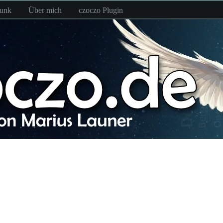
funk
Über mich
czoczo Plugin