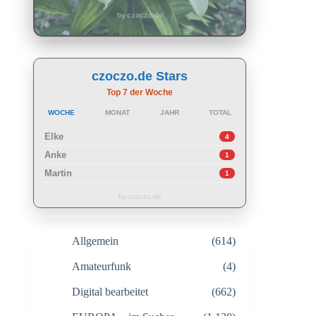
by czoczo.de
czoczo.de Stars
Top 7 der Woche
WOCHE
MONAT
JAHR
TOTAL
Elke
4
Anke
1
Martin
1
by czoczo.de
Allgemein
(614)
Amateurfunk
(4)
Digital bearbeitet
(662)