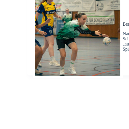
Bes
Nac
Sch
„au
Spi