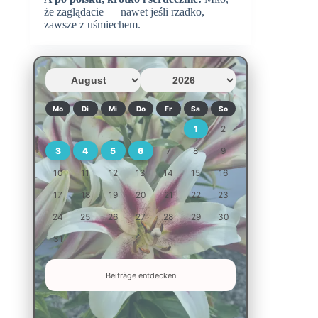
że zaglądacie — nawet jeśli rzadko,
zawsze z uśmiechem.
Mo
Di
Mi
Do
Fr
Sa
So
1
2
3
4
5
6
7
8
9
10
11
12
13
14
15
16
17
18
19
20
21
22
23
24
25
26
27
28
29
30
31
Beiträge entdecken