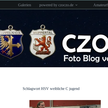
Zum
Galerien
powered by czoczo.de
Amateur
Inhalt
springen
Schlagwort
HSV weibliche C jugend