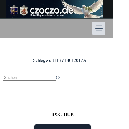
Zum
Inhalt
springen
Schlagwort
HSV14012017A
Keine
Ergebnisse
RSS - HUB