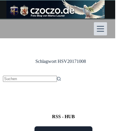
Zum
Inhalt
springen
Schlagwort
HSV20171008
Keine
Ergebnisse
RSS - HUB