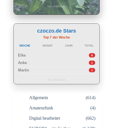
by czoczo.de
czoczo.de Stars
Top 7 der Woche
WOCHE
MONAT
JAHR
TOTAL
Elke
4
Anke
1
Martin
1
by czoczo.de
Allgemein
(614)
Amateurfunk
(4)
Digital bearbeitet
(662)