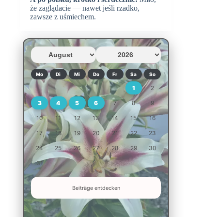
że zaglądacie — nawet jeśli rzadko,
zawsze z uśmiechem.
Mo
Di
Mi
Do
Fr
Sa
So
1
2
3
4
5
6
7
8
9
10
11
12
13
14
15
16
17
18
19
20
21
22
23
24
25
26
27
28
29
30
31
Beiträge entdecken