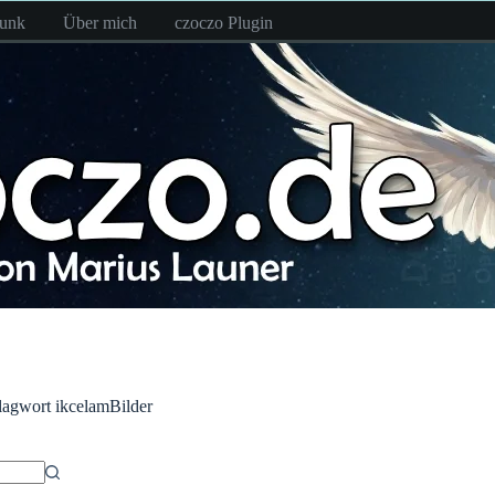
funk
Über mich
czoczo Plugin
lagwort
ikcelamBilder